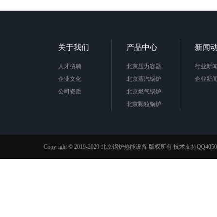
关于我们
产品中心
新闻
人才招聘
北京压力容器
行业新
企业文化
北京蒸汽锅炉
企业新
公司资质
北京燃气锅炉
北京颗粒锅炉
北京余热锅炉
北京热水锅炉
Copyright © 2019-2029 北京锅炉热能设备 版权所有 技术支持Q