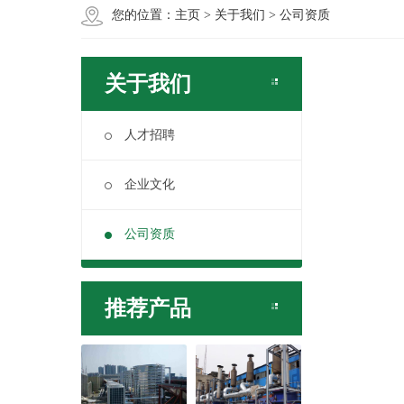
您的位置：
主页
>
关于我们
>
公司资质
关于我们
人才招聘
企业文化
公司资质
推荐产品