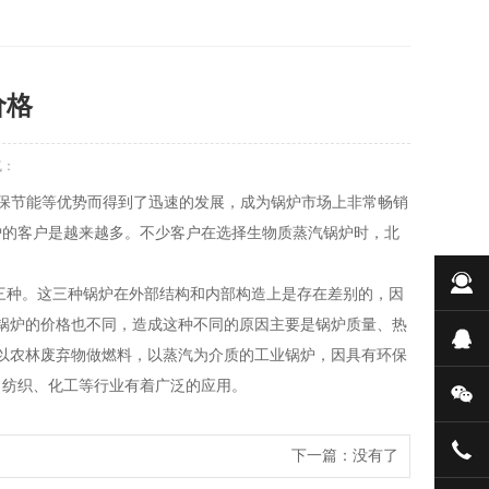
价格
气：
保节能等优势而得到了迅速的发展，成为锅炉市场上非常畅销
炉的客户是越来越多。不少客户在选择生物质蒸汽锅炉时，北
在
型三种。这三种锅炉在外部结构和内部构造上是存在差别的，因
汽锅炉的价格也不同，造成这种不同的原因主要是锅炉质量、热
在
款以农林废弃物做燃料，以蒸汽为介质的工业锅炉，因具有环保
、纺织、化工等行业有着广泛的应用。
微
188
下一篇：没有了